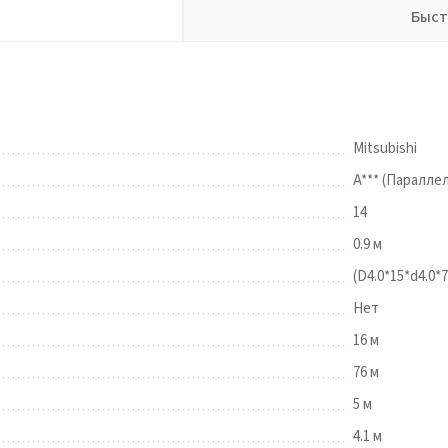
Быст
Mitsubishi
A*** (Паралле
14
0.9 м
(D4.0*15*d4.0*7
Нет
16 м
76 м
5 м
4.1 м