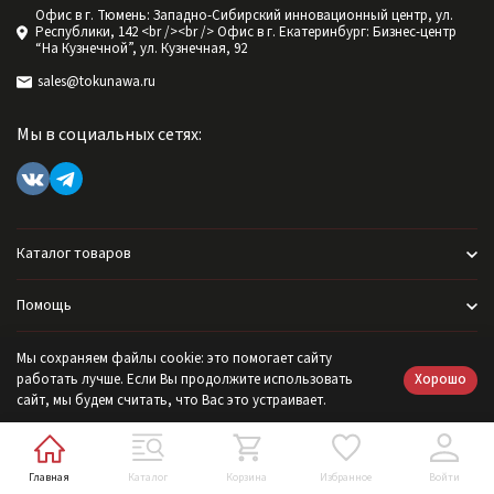
Офис в г. Тюмень: Западно-Сибирский инновационный центр, ул.
Республики, 142 <br /><br /> Офис в г. Екатеринбург: Бизнес-центр
“На Кузнечной”, ул. Кузнечная, 92
sales@tokunawa.ru
Мы в социальных сетях:
Каталог товаров
Помощь
Информация
Мы сохраняем файлы cookie: это помогает сайту
Хорошо
работать лучше. Если Вы продолжите использовать
сайт, мы будем считать, что Вас это устраивает.
Политика персональных данных
Главная
Каталог
Корзина
Избранное
Войти